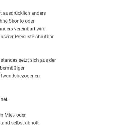
ht ausdrücklich anders
 ohne Skonto oder
nders vereinbart wird,
nserer Preisliste abrufbar
nstandes setzt sich aus der
übermäßiger
 aufwandsbezogenen
net.
n Miet- oder
and selbst abholt.