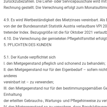
zurückzubezahlen. Die Liefer- oder Servicepauschale wird mit
Rechnung gestellt. Die Verrechnung erfolgt zum Monatsultim
4.9. Es wird Wertbeständigkeit des Mietzinses vereinbart. Al
von der der Bundesanstalt Statistik Austria verlautbare VPI 20
tretender Index. Bezugsgröße ist die für Oktober 2021 verlaut
4.10. Die Verrechnung der gemieteten Pflegehilfsmittel erfol
5. PFLICHTEN DES KUNDEN
5.1. Der Kunde verpflichtet sich
I. den Mietgegenstand pfleglich und schonend zu behandeln;
II. den Mietgegenstand nur für den Eigenbedarf – sofern nich
anderes
vereinbart ist – zu verwenden;
III. den Mietgegenstand nur für den bestimmungsgemäßen G
Einhaltung
der erteilten Gebrauchs-, Wartungs- und Pflegehinweise zu ve
IV. den Mietgegenstand so zu verwahren, dass Beschädigung