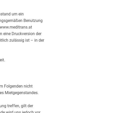
nstand um ein
nungsgemäßen Benutzung
r www.meditrans.at
 eine Druckversion der
ich zulässig ist – in der
it.
im Folgenden nicht
des Mietgegenstandes.
g treffen, gilt der
de wird uns jedoch vor