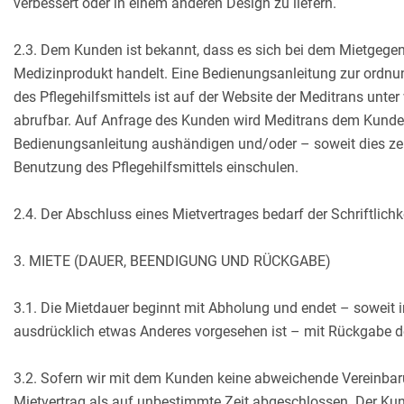
verbessert oder in einem anderen Design zu liefern.
2.3. Dem Kunden ist bekannt, dass es sich bei dem Mietgege
Medizinprodukt handelt. Eine Bedienungsanleitung zur ord
des Pflegehilfsmittels ist auf der Website der Meditrans unte
abrufbar. Auf Anfrage des Kunden wird Meditrans dem Kunden
Bedienungsanleitung aushändigen und/oder – soweit dies zeitl
Benutzung des Pflegehilfsmittels einschulen.
2.4. Der Abschluss eines Mietvertrages bedarf der Schriftlichke
3. MIETE (DAUER, BEENDIGUNG UND RÜCKGABE)
3.1. Die Mietdauer beginnt mit Abholung und endet – soweit 
ausdrücklich etwas Anderes vorgesehen ist – mit Rückgabe 
3.2. Sofern wir mit dem Kunden keine abweichende Vereinbarun
Mietvertrag als auf unbestimmte Zeit abgeschlossen. Der Kun