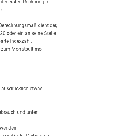
 der ersten Rechnung in
o.
s Berechnungsmaß dient der,
20 oder ein an seine Stelle
barte Indexzahl.
gt zum Monatsultimo.
t ausdrücklich etwas
ebrauch und unter
rwenden;
en und/oder Diebstähle